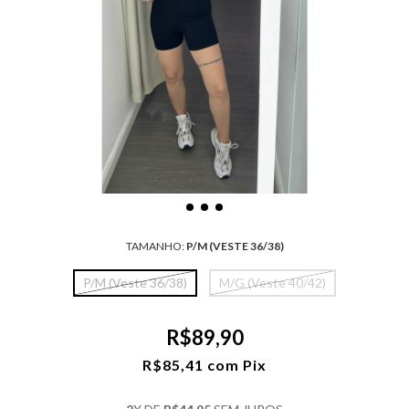
TAMANHO:
P/M (VESTE 36/38)
P/M (Veste 36/38)
M/G (Veste 40/42)
R$89,90
R$85,41
com
Pix