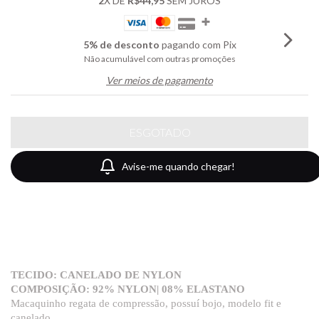
2
X DE
R$44,95
SEM JUROS
5% de desconto
pagando com Pix
Não acumulável com outras promoções
Ver meios de pagamento
Avise-me quando chegar!
TECIDO: CANELADO DE NYLON
COMPOSIÇÃO: 92% NYLON| 08% ELASTANO
Macaquinho regata de compressão, possuí bojo, modelo fit e
canelado.