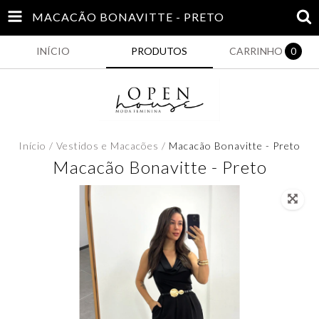
MACACÃO BONAVITTE - PRETO
INÍCIO
PRODUTOS
CARRINHO
0
Início
/
Vestidos e Macacões
/
Macacão Bonavitte - Preto
Macacão Bonavitte - Preto