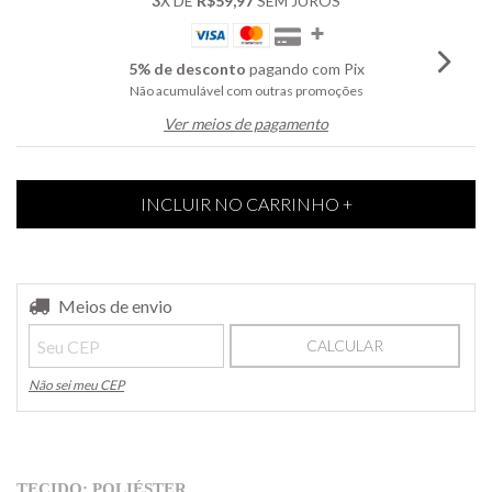
3
X DE
R$59,97
SEM JUROS
5% de desconto
pagando com Pix
Não acumulável com outras promoções
Ver meios de pagamento
Entregas para o CEP:
Meios de envio
ALTERAR CEP
CALCULAR
Não sei meu CEP
TECIDO: POLIÉSTER