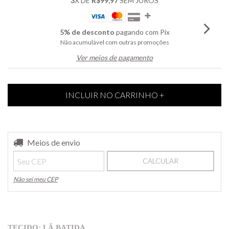
3
X DE
R$99,97
SEM JUROS
5% de desconto
pagando com Pix
Não acumulável com outras promoções
Ver meios de pagamento
Entregas para o CEP:
Meios de envio
ALTERAR CEP
CALCULAR
Não sei meu CEP
TECIDO: LÃ BATIDA