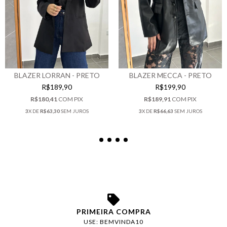
BLAZER MECCA - PRETO
BLAZER LORRAN - PRETO
R$199,90
R$189,90
R$189,91
COM
PIX
R$180,41
COM
PIX
3
X DE
R$66,63
SEM JUROS
3
X DE
R$63,30
SEM JUROS
PRIMEIRA COMPRA
USE: BEMVINDA10