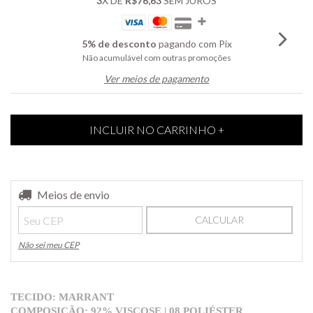
3
X DE
R$76,63
SEM JUROS
5% de desconto
pagando com Pix
Não acumulável com outras promoções
Ver meios de pagamento
Entregas para o CEP:
Meios de envio
ALTERAR CEP
CALCULAR
Não sei meu CEP
TECIDO: MARRANT
COMPOSIÇÃO: 92% VISCOSE | 08 POLIÉSTER