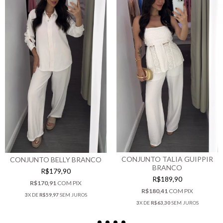
CONJUNTO TALIA GUIPPIR
CONJUNTO BELLY BRANCO
BRANCO
R$179,90
R$189,90
R$170,91
COM
PIX
R$180,41
COM
PIX
3
X DE
R$59,97
SEM JUROS
3
X DE
R$63,30
SEM JUROS