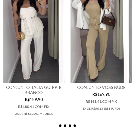
CONJUNTO TALIA GUIPPIR
CONJUNTO VOSS NUDE
BRANCO
R$169,90
R$189,90
R$161,41
COM
PIX
R$180,41
COM
PIX
3
X DE
R$56,63
SEM JUROS
3
X DE
R$63,30
SEM JUROS