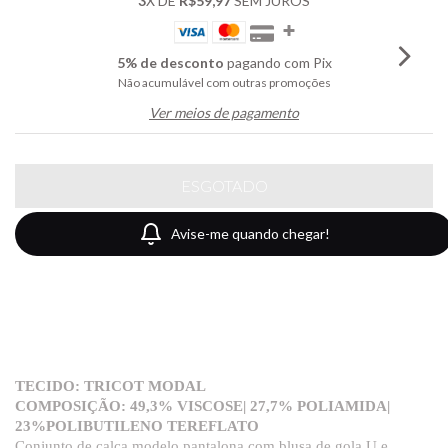
3
X DE
R$59,97
SEM JUROS
5% de desconto
pagando com Pix
Não acumulável com outras promoções
Ver meios de pagamento
Avise-me quando chegar!
TECIDO: TRICOT MODAL
COMPOSIÇÃO: 49,3% VISCOSE| 27,7% POLIAMIDA|
23%POLIBUTILENO TEREFLATO
Conjunto de calça modelo pantalona com blusa de gola U e