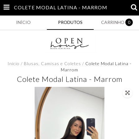
COLETE MODAL LATINA - MARROM
INÍCIO
PRODUTOS
CARRINHO
0
Início
/
Blusas, Camisas e Coletes
/
Colete Modal Latina -
Marrom
Colete Modal Latina - Marrom