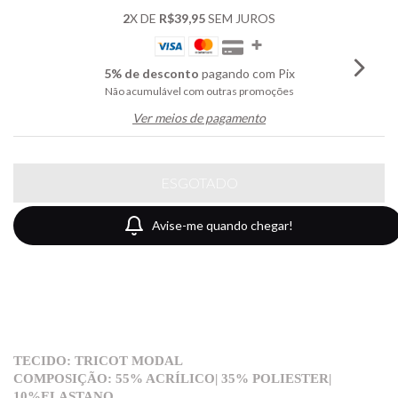
2
X DE
R$39,95
SEM JUROS
5% de desconto
pagando com Pix
Não acumulável com outras promoções
Ver meios de pagamento
Avise-me quando chegar!
TECIDO: TRICOT MODAL
COMPOSIÇÃO: 55% ACRÍLICO| 35% POLIESTER|
10%ELASTANO