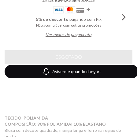
2
X DE
R$44,95
SEM JUROS
5% de desconto
pagando com Pix
Não acumulável com outras promoções
Ver meios de pagamento
Avise-me quando chegar!
TECIDO: POLIAMIDA
COMPOSIÇÃO: 90% POLIAMIDA| 10% ELASTAN
O
Blusa com decote quadrado, manga longa e forro na região do
busto.