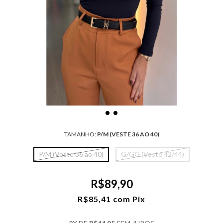
TAMANHO:
P/M (VESTE 36 AO 40)
P/M (Veste 36 ao 40)
G/GG (Veste 42/44)
R$89,90
R$85,41
com
Pix