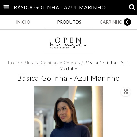
BÁSICA GOLINHA - AZUL MARINHO
INÍCIO
PRODUTOS
CARRINHO
0
Início
/
Blusas, Camisas e Coletes
/
Básica Golinha - Azul
Marinho
Básica Golinha - Azul Marinho