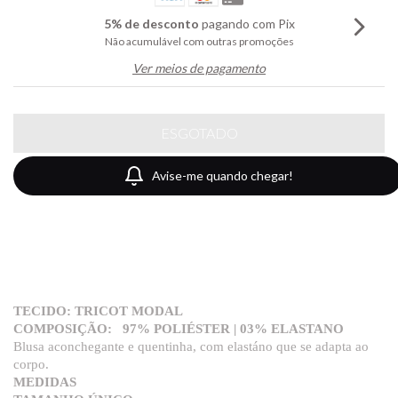
5% de desconto
pagando com Pix
Não acumulável com outras promoções
Ver meios de pagamento
Avise-me quando chegar!
TECIDO: TRICOT MODAL
COMPOSIÇÃO: 97% POLIÉSTER | 03% ELASTANO
Blusa aconchegante e quentinha, com elastáno que se adapta ao
corpo
.
MEDIDAS